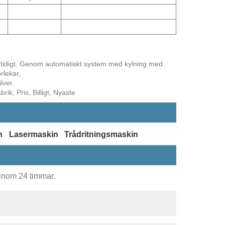
idigt. Genom automatiskt system med kylning med
rlekar,
lver.
ik, Pris, Billigt, Nyaste
n
Lasermaskin
Trådritningsmaskin
 inom 24 timmar.