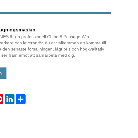
ragningsmaskin
 är en professionell China 8 Passage Wire
verkare och leverantör, du är välkommen att komma till
pa den senaste försäljningen, lågt pris och högkvalitativ
i ser fram emot att samarbeta med dig.
n
tsApp
Pinterest
LinkedIn
Share