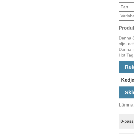
Fart
Variabe
Produk
Denna 8
olje- oc
Denna ma
Hot Tags
Rel
Kedj
Ski
Lämna g