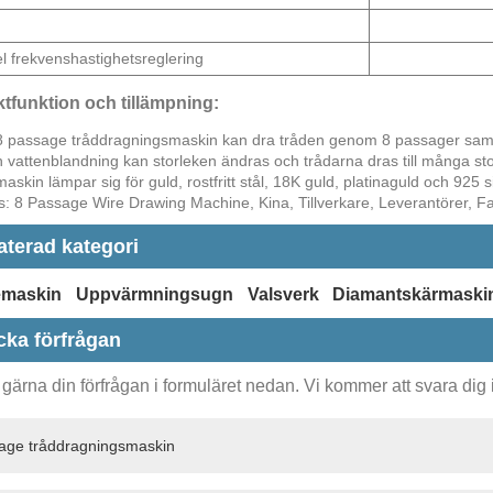
l frekvenshastighetsreglering
tfunktion och tillämpning:
 passage tråddragningsmaskin kan dra tråden genom 8 passager samt
h vattenblandning kan storleken ändras och trådarna dras till många sto
skin lämpar sig för guld, rostfritt stål, 18K guld, platinaguld och 925 si
: 8 Passage Wire Drawing Machine, Kina, Tillverkare, Leverantörer, Fabr
aterad kategori
emaskin
Uppvärmningsugn
Valsverk
Diamantskärmaski
cka förfrågan
ärna din förfrågan i formuläret nedan. Vi kommer att svara dig