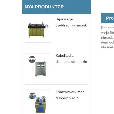
NYA PRODUKTER
Pro
8-passage
tråddragningsmaskin
Denna A
varje f
ritmask
dem och
rita met
Kabelkedja
diamantskärmaskin
Trådvalsverk med
dubbelt huvud