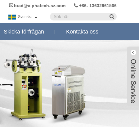
brad@alphatech-sz.com
+86- 13632961566
Svenska
Skicka förfrågan
Kontakta oss
Live