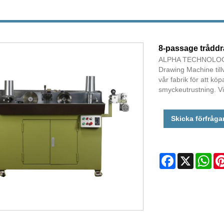
8-passage trådd
ALPHA TECHNOLOGIES
Drawing Machine till
vår fabrik för att kö
smyckeutrustning. V
Skicka förfråga
Facebook
X
Wha