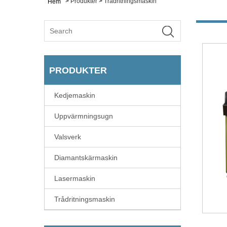
>
Produkter
>
Trådritningsmaskin
Hem
PRODUKTER
Kedjemaskin
Uppvärmningsugn
Valsverk
Diamantskärmaskin
Lasermaskin
Trådritningsmaskin